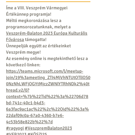
Íme a VIII. Veszprém Vármegyei
Értékünnep programja!
Méltó megkoronázása lesz a
programsorozatunknak, melyet a
Veszprém-Balaton 2023 Európa Kulturális
Fővárosa
támogatta!
Ünnepeljük együtt az értékeinket
Veszprém megye!
Az esemény online is megtekinthető lesz a
következő linken:
https://teams.microsoft.com/l/meetup-
join/19%3ameeting_ZTI4MjVhNTUtOTllOS0
0NzNhLWFjOGYtMjczZWNlYTRhNDk2%40t
hread.v2/0?
context=%7b%22Tid%22%3a%22706d78
bd-741c-40c1-b4d3-
6a3fac9ac1ac%22%2c%22Oid%22%3a%
22daf09c0a-67a0-4360-b7e6-
4c53b58e822b%22%7d
#ragyogj
#VeszpremBalaton2023
#VEB2023
#KÖSZI25