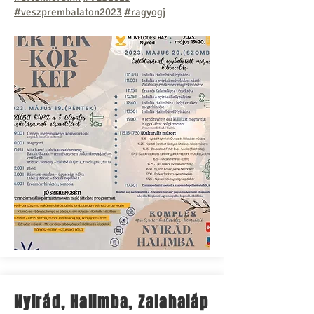
#veszprembalaton2023
#ragyogj
Nyirád, Halimba, Zalahaláp