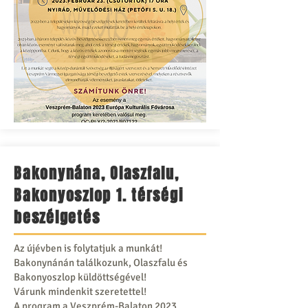
Bakonynána, Olaszfalu,
Bakonyoszlop 1. térségi
beszélgetés
Az újévben is folytatjuk a munkát!
Bakonynánán találkozunk, Olaszfalu és
Bakonyoszlop küldöttségével!
Várunk mindenkit szeretettel!
A program a
Veszprém-Balaton 2023