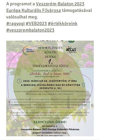
A programot a
Veszprém-Balaton 2023
Európa Kulturális Fővárosa
támogatásával
valósulhat meg.
#ragyogj
#VEB2023
#értékköreink
#veszprembalaton2023