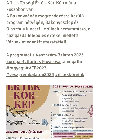
A 3.-ik Térségi Érték-Kör-Kép már a
küszöbön van!
A Bakonynánán megrendezésre kerülő
program hétvégén, Bakonyoszlop és
Olaszfalu kincsei kerülnek bemutatásra, a
házigazda település értékei mellett!
Várunk mindenkit szeretettel!
A programot a
Veszprém-Balaton 2023
Európa Kulturális Fővárosa
támogatta!
#ragyogj
#VEB2023
#veszprembalaton2023
#értékköreink