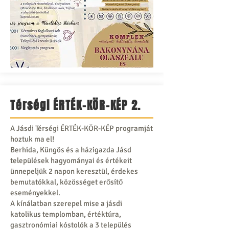
Térségi ÉRTÉK-KÖR-KÉP 2.
A Jásdi Térségi ÉRTÉK-KÖR-KÉP programját
hoztuk ma el!
Berhida, Küngös és a házigazda Jásd
települések hagyományai és értékeit
ünnepeljük 2 napon keresztül, érdekes
bemutatókkal, közösséget erősítő
eseményekkel.
A kínálatban szerepel mise a jásdi
katolikus templomban, értéktúra,
gasztronómiai kóstolók a 3 település