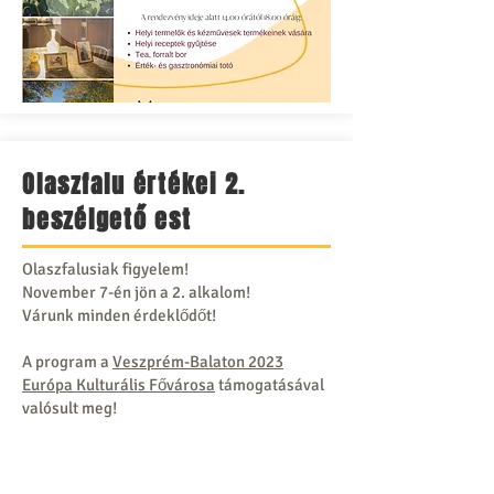
Olaszfalu értékei 2.
beszélgető est
Olaszfalusiak figyelem!
November 7-én jön a 2. alkalom!
Várunk minden érdeklődőt!
A program a
Veszprém-Balaton 2023
Európa Kulturális Fővárosa
támogatásával
valósult meg!
#olaszfalu
#értékköreink
#VEB2023
#VeszpremBalaton2023
#ragyogj