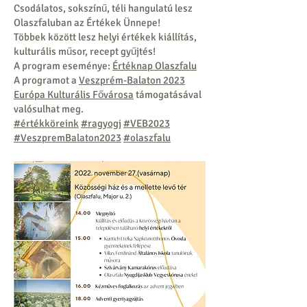
Csodálatos, sokszínű, téli hangulatú lesz
Olaszfaluban az Értékek Ünnepe!
Többek között lesz helyi értékek kiállítás,
kulturális műsor, recept gyűjtés!
A program eseménye:
Értéknap Olaszfalu
A programot a
Veszprém-Balaton 2023
Európa Kulturális Fővárosa
támogatásával
valósulhat meg.
#értékköreink
#ragyogj
#VEB2023
#VeszpremBalaton2023
#olaszfalu