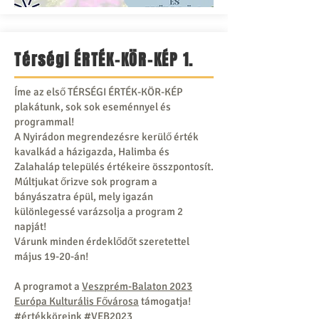
Térségi ÉRTÉK-KÖR-KÉP 1.
Íme az első TÉRSÉGI ÉRTÉK-KÖR-KÉP
plakátunk, sok sok eseménnyel és
programmal!
A Nyirádon megrendezésre kerülő érték
kavalkád a házigazda, Halimba és
Zalahaláp település értékeire összpontosít.
Múltjukat őrizve sok program a
bányászatra épül, mely igazán
különlegessé varázsolja a program 2
napját!
Várunk minden érdeklődőt szeretettel
május 19-20-án!
A programot a
Veszprém-Balaton 2023
Európa Kulturális Fővárosa
támogatja!
#értékköreink
#VEB2023