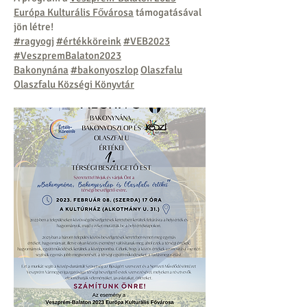
Európa Kulturális Fővárosa
támogatásával
jön létre!
#ragyogj
#értékköreink
#VEB2023
#VeszpremBalaton2023
Bakonynána
#bakonyoszlop
Olaszfalu
Olaszfalu Községi Könyvtár