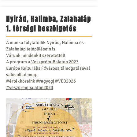
Nyirád, Halimba, Zalahaláp
1. térségi beszélgetés
A munka folytatódik Nyirád, Halimba és
Zalahaláp településein is!
Várunk mindenkit szeretettel!
A program a
Veszprém-Balaton 2023
Európa Kulturális Fővárosa
támogatásával
valósulhat meg.
#értékköreink
#ragyogj
#VEB2023
#veszprembalaton2023