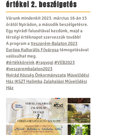
értékei 2. beszélgetés
Várunk mindenkit 2023. március 16-án 15
órától Nyirádon, a második beszélgetésre.
Egy nyirádi falusétával kezdünk, majd a
térségi értéknapot szervezzük tovább!
A program a
Veszprém-Balaton 2023
Európa Kulturális Fővárosa
támogatásával
valósulhat meg.
#értékköreink
#ragyogj
#VEB2023
#veszprembalaton2023
Nyirád Község Önkormányzata
Müvelődési
Ház IKSZT Halimba
Zalahalápi Művelődési
Ház