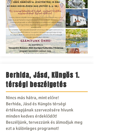
Berhida, Jásd, Küngös 1.
térségi beszélgetés
Nincs más hátra, mint előre!
Berhida, Jásd és Küngös térségi
értéknapjának szervezésére hívunk
minden kedves érdeklődőt!
Beszéljünk, tervezzünk és álmodjuk meg
ezt a különleges programot!