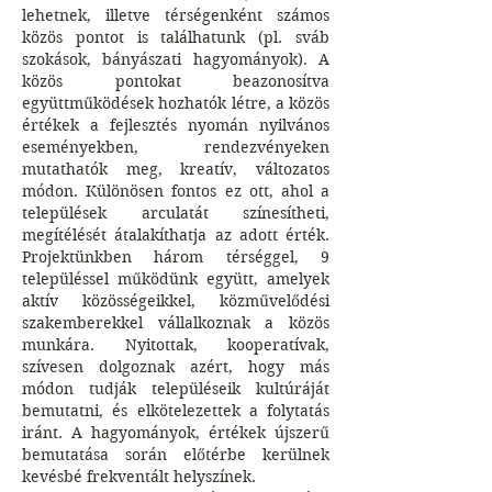
lehetnek, illetve térségenként számos
közös pontot is találhatunk (pl. sváb
szokások, bányászati hagyományok). A
közös pontokat beazonosítva
együttműködések hozhatók létre, a közös
értékek a fejlesztés nyomán nyilvános
eseményekben, rendezvényeken
mutathatók meg, kreatív, változatos
módon. Különösen fontos ez ott, ahol a
települések arculatát színesítheti,
megítélését átalakíthatja az adott érték.
Projektünkben három térséggel, 9
településsel működünk együtt, amelyek
aktív közösségeikkel, közművelődési
szakemberekkel vállalkoznak a közös
munkára. Nyitottak, kooperatívak,
szívesen dolgoznak azért, hogy más
módon tudják településeik kultúráját
bemutatni, és elkötelezettek a folytatás
iránt. A hagyományok, értékek újszerű
bemutatása során előtérbe kerülnek
kevésbé frekventált helyszínek.