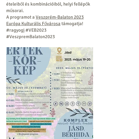
ételeiből és kombinációiból, helyi fellépők
műsorai.
A programot a
Veszprém-Balaton 2023
Európa Kulturális Fővárosa
támogatja!
#ragyogj #VEB2023
#VeszpremBalaton2023