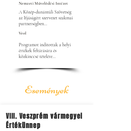
Nemzeti Művelődési Intézet
A Közép-dunántúli Szövetség 
az Ifjúságért szervezet szakmai 
partnerségben...
Veol
Programot indítottak a helyi 
értékek feltárására és 
közkinccsé tételére...
Események
VIII. Veszprém vármegyei
Értékünnep