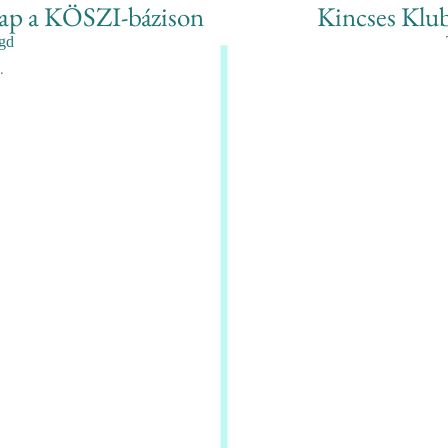
nap a KÖSZI-bázison
Kincses Klu
gd
.