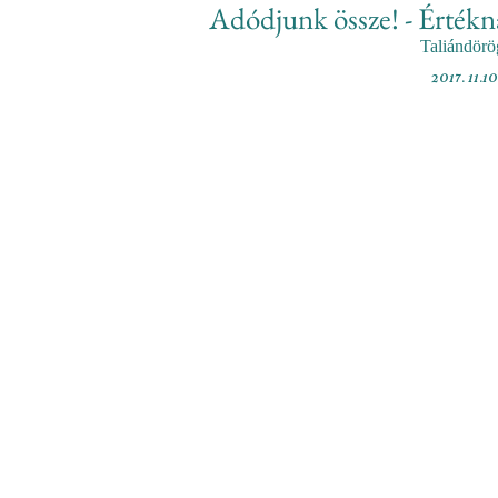
Adódjunk össze! - Érték
Taliándörö
2017. 11.10