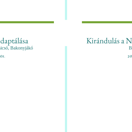
adaptálása
Kirándulás a 
sicsó, Bakonyjákó
B
.01.
20