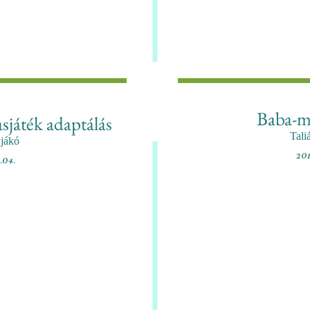
Baba-m
sjáték adaptálás
Tali
jákó
201
1.04.