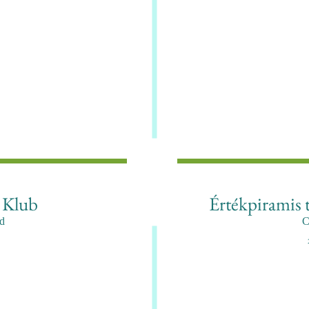
 Klub
Értékpiramis t
d
C