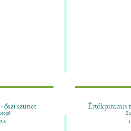
- őszi szünet
Értékpiramis t
örögd
Ba
0.31.
2