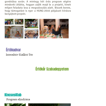
gondolása során. A mintegy két órás program végére
mindenki átlátta, hogyan zajlik majd le a projekt, kinek
milyen feladata lesz a megvalosulás alatt. Bízunk benne,
hogy támogatást is nyer a HUNG-2016 pályázati kiirásra
benyújtott projekt.
Értékudvar
Interaktív Kiállító Tér
Értékőr Szabadegyetem
KincsesKlub
Program elindítása