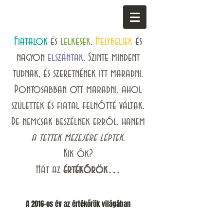
Fiatalok
és
lelkesek
.
Helybeliek
és
nagyon
elszántak
. Szinte mindent
tudnak, és szeretnének itt maradni.
Pontosabban ott maradni, ahol
születtek és fiatal felnőtté váltak.
De nemcsak beszélnek erről, hanem
a tettek mezejére léptek
.
Kik ők?
Hát az
értékőrök…
A 2016-os év az értékőrök világában