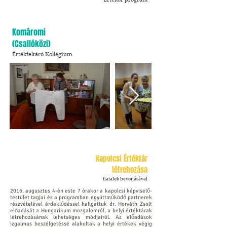
Komáromi
(Csallóközi)
Értékfeltáró Kollégium
Kapolcsi Értéktár
létrehozása
fiatalok bevonásával
2016. augusztus 4-én este 7 órakor a kapolcsi képviselő-
testület tagjai és a programban együttműködő partnerek
részvételével érdeklődéssel hallgattuk dr. Horváth Zsolt
előadását a Hungarikum mozgalomról, a helyi értéktárak
létrehozásának lehetséges módjairól. Az előadások
izgalmas beszélgetéssé alakultak a helyi értékek végig