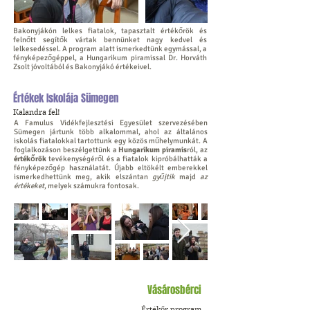
Bakonyjákón lelkes fiatalok, tapasztalt értékőrök és
felnőtt segítők vártak bennünket nagy kedvel és
lelkesedéssel. A program alatt ismerkedtünk egymással, a
fényképezőgéppel, a Hungarikum piramissal Dr. Horváth
Zsolt jóvoltából és Bakonyjákó értékeivel.
Értékek Iskolája Sümegen
Kalandra fel!
A Famulus Vidékfejlesztési Egyesület szervezésében
Sümegen jártunk több alkalommal, ahol az általános
iskolás fiatalokkal tartottunk egy közös műhelymunkát. A
foglalkozáson beszélgettünk a
Hungarikum piramis
ról, az
értékőrök
tevékenységéről és a fiatalok kipróbálhatták a
fényképezőgép használatát. Újabb eltökélt emberekkel
ismerkedhettünk meg, akik elszántan
gyűjtik
majd
az
értékeket
, melyek számukra fontosak.
Vásárosbérci
Értékőr program