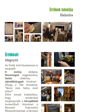
Értékek Iskolája
Halimba
Értékbolt
Megnyitó
Az Érték bolt hivatalosan is
megnyílt.
A szalag
elvágva
,
finomságok
megkóstolva,
italok
behűtve,
ajándéktárgyak
kirakva!
Ahogy a Tibi mondaná,
"Nincs más hátra mint
előre!"
Előre annak érdekében,
hogy mindenhol
megismerjék a
környékbeli
termelőket! Köszönet a
Nemzeti Fejlesztési
Minisztériumnak, a Herman