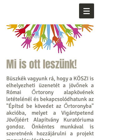
Mi is ott leszünk!
Büszkék vagyunk rá, hogy a KÖSZI is
elhelyezheti üzenetét a jövőnek a
Római Őrtorony alapkövének
letételénél és bekapcsolódhatunk az
"Építsd be kövedet az Őrtoronyba"
akcióba, melyet a Vigántpetend
Jövőjéért Alapítvány Kuratóriuma
gondoz. Önkéntes munkával is
szeretnénk hozzájárulni a projekt